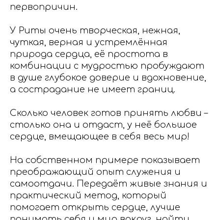
первопричин.
У Риты очень творческая, нежная,
чуткая, верная и устремлённая
природа сердца, её простота в
комбинации с мудростью пробуждают
в душе глубокое доверие и вдохновение,
а сострадание не имеет границ.
Сколько человек готов принять любви –
столько она и отдаст, у неё большое
сердце, вмещающее в себя весь мир!
На собственном примере показывает
преображающий опыт служения и
самоотдачи. Передаёт живые знания и
практический метод, который
помогает открыть сердце, лучше
понимать себя и мир вокруг, найти