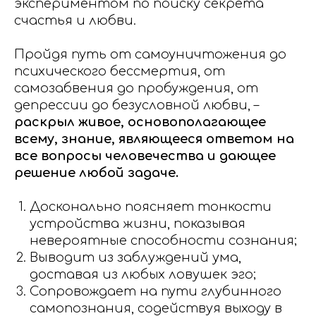
экспериментом по поиску секрета
счастья и любви.
Пройдя путь от самоуничтожения до
психического бессмертия, от
самозабвения до пробуждения, от
депрессии до безусловной любви, –
раскрыл живое, основополагающее
всему, знание, являющееся ответом на
все вопросы человечества и дающее
решение любой задаче.
Досконально поясняет тонкости
устройства жизни, показывая
невероятные способности сознания;
Выводит из заблуждений ума,
доставая из любых ловушек эго;
Сопровождает на пути глубинного
самопознания, содействуя выходу в