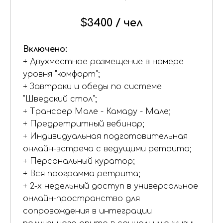
$3400 / чел
Включено:
+ Двухместное размещение в номере
уровня "комфорт";
+ Завтраки и обеды по системе
"Шведский стол";
+ Трансфер Мале - Камаду - Мале;
+ Предретритный вебинар;
+ Индивидуальная подготовительная
онлайн-встреча с ведущими ретрита;
+ Персональный куратор;
+ Вся программа ретрита;
+ 2-х недельный доступ в универсальное
онлайн-пространство для
сопровождения в интеграции