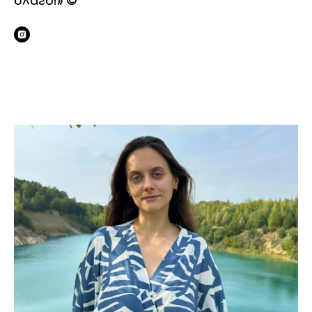
благо!» ©