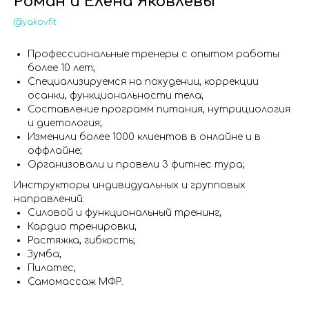
Роман и Елена Яковлевы
@yakovfit
Профессиональные тренеры с опытом работы
более 10 лет;
Специализируемся на похудении, коррекции
осанки, функциональности тела;
Составление программ питания, нутрициология
и диетология;
Изменили более 1000 клиентов в онлайне и в
оффлайне;
Организовали и провели 3 фитнес тура;
Инструкторы индивидуальных и групповых
направлений:
Силовой и функциональный тренинг;
Кардио тренировки;
Растяжка, гибкость;
Зумба;
Пилатес;
Самомассаж МФР.