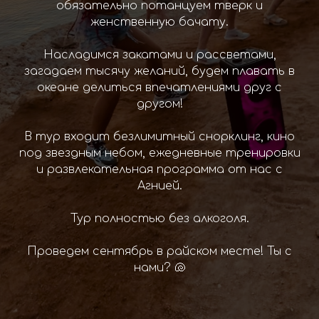
обязательно потанцуем тверк и
женственную бачату.
Насладимся закатами и рассветами,
загадаем тысячу желаний, будем плавать в
океане делиться впечатлениями друг с
другом!
В тур входит безлимитный снорклинг, кино
под звездным небом, ежедневные тренировки
и развлекательная программа от нас с
Агнией.
Тур полностью без алкоголя.
Проведем сентябрь в райском месте! Ты с
нами? 🐚