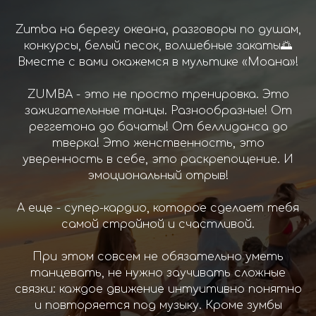
Zumba на берегу океана, разговоры по душам,
конкурсы, белый песок, волшебные закаты🌅
Вместе с вами окажемся в мультике «Моана»!
ZUMBA - это не просто тренировка. Это
зажигательные танцы. Разнообразные! От
реггетона до бачаты! От беллиданса до
тверка! Это женственность, это
уверенность в себе, это раскрепощение. И
эмоциональный отрыв!
А еще - супер-кардио, которое сделает тебя
самой стройной и счастливой.
При этом совсем не обязательно уметь
танцевать, не нужно заучивать сложные
связки: каждое движение интуитивно понятно
и повторяется под музыку. Кроме зумбы