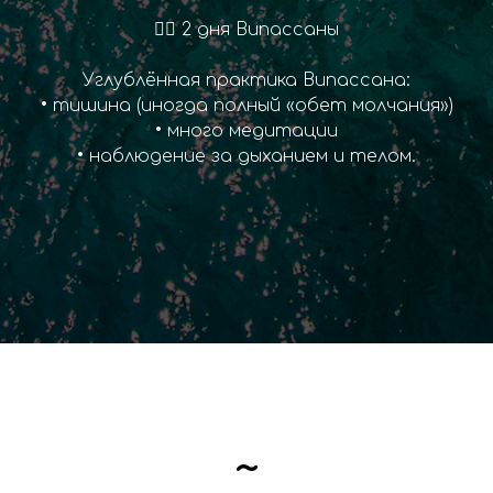
🧘‍♂️ 2 дня Випассаны
Углублённая практика Випассана:
• тишина (иногда полный «обет молчания»)
• много медитации
• наблюдение за дыханием и телом.
~