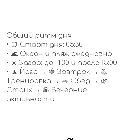
Общий ритм дня
• ⏰ Старт дня: 05:30
• 🌊 Океан и пляж ежедневно
• ☀️ Загар: до 11:00 и после 15:00
• 🧘 Йога → 🍓 Завтрак → 💪
Тренировка → 🥗 Обед → 🌿
Отдых → 🌇 Вечерние
активности
~