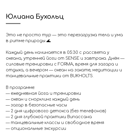
Юлиана Бухольц
Это не просто тур — это перезагрузка тела и ума
в ритме природы 🌊
Каждый день начинается в 05:30 с рассвета у
океана, утренней йоги от SENSE и завтрака. Днём —
силовые тренировки с FORMA, время для загара и
отдыха, а вечером — океан на закате, медитации и
танцевальные практики от BUKHOLTS.
В программе:
— ежедневная йога и тренировки
— океан и снорклинг каждый день
— загар в безопасные часы
— 2 дня цифрового детокса (без телефонов)
— 2 дня глубокой практики Випассана
— танцевальные классы и свободное время
— опциональные экскурсии