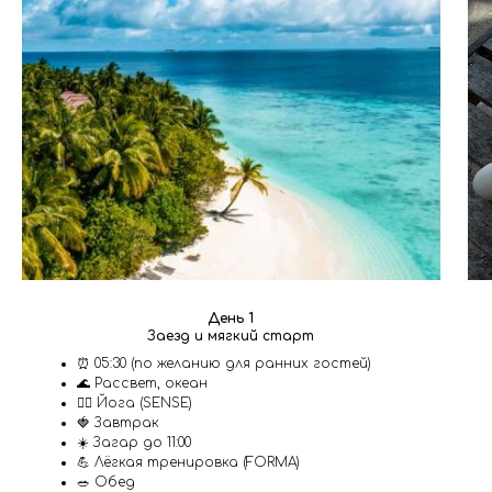
День 1
Заезд и мягкий старт
⏰ 05:30 (по желанию для ранних гостей)
🌊 Рассвет, океан
🧘‍♀️ Йога (SENSE)
🍓 Завтрак
☀️ Загар до 11:00
💪 Лёгкая тренировка (FORMA)
🥗 Обед