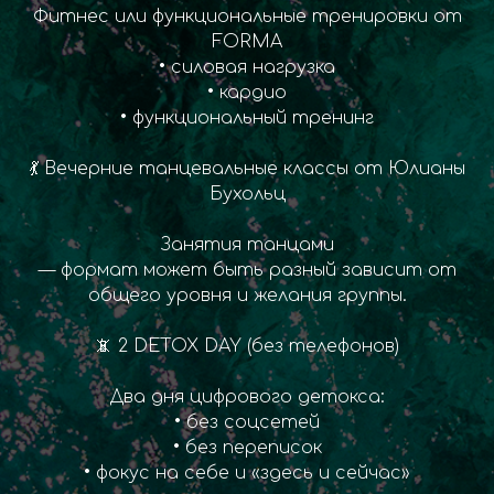
Фитнес или функциональные тренировки от
FORMA
• силовая нагрузка
• кардио
• функциональный тренинг
💃 Вечерние танцевальные классы от Юлианы
Бухольц
Занятия танцами
— формат может быть разный зависит от
общего уровня и желания группы.
📵 2 DETOX DAY (без телефонов)
Два дня цифрового детокса:
• без соцсетей
• без переписок
• фокус на себе и «здесь и сейчас»