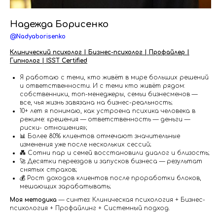
Надежда Борисенко
@Nadyaborisenko
Клинический психолог | Бизнес-психолог | Профайлер |
Гипнолог | ISST Certified
Я работаю с теми, кто живёт в мире больших решений
и ответственности. И с теми кто живёт рядом:
собственники, топ-менеджеры, семьи бизнесменов —
все, чья жизнь завязана на бизнес-реальность;
10+ лет я понимаю, как устроена психика человека в
режиме: «решения — ответственность — деньги —
риски- отношения»;
📊 Более 80% клиентов отмечают значительные
изменения уже после нескольких сессий;
💑 Сотни пар и семей восстановили диалог и близость;
🚀 Десятки переездов и запусков бизнеса — результат
снятых страхов;
💰 Рост доходов клиентов после проработки блоков,
мешающих зарабатывать;
Моя методика
— синтез: Клиническая психология + Бизнес-
психология + Профайлинг + Системный подход.