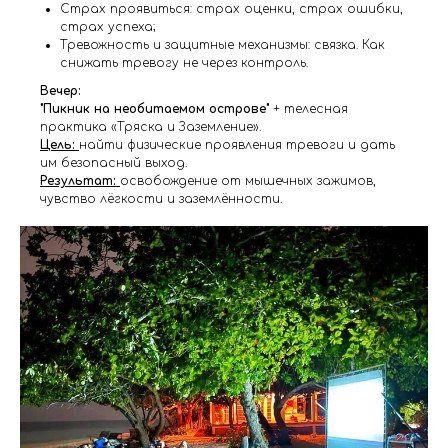
Страх проявиться: страх оценки, страх ошибки,
страх успеха;
Тревожность и защитные механизмы: связка. Как
снижать тревогу не через контроль.
Вечер:
"Пикник на необитаемом острове"
+ телесная
практика «Тряска и Заземление».
Цель:
найти физические проявления тревоги и дать
им безопасный выход.
Результат:
освобождение от мышечных зажимов,
чувство лёгкости и заземлённости.