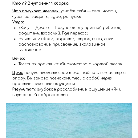
Кто я? Внутренняя сборка.
Что получает человек:
узнаёт себя — свои части,
чувства, защиты, ядро, ритуалы.
Утро:
«Хочу — Делаю — Получаю»: внутренний ребёнок,
родитель, взрослый. Где перекос;
Чувства: любовь, радость, страх, вина, гнев —
распознавание, присвоение, экологичное
выражение.
Вечер:
Телесная практика: «Знакомство с картой тела».
Цель:
почувствовать своё тело, найти в нём центр и
опору. Вы заново познакомитесь с собой через
простые телесные ощущения.
Результат:
глубокое расслабление, ощущение «Я» и
внутренней собранности.