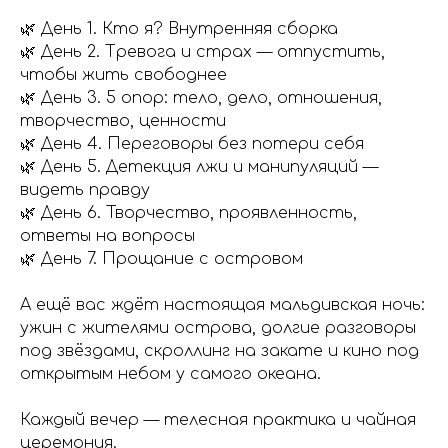
🌿 День 1. Кто я? Внутренняя сборка
🌿 День 2. Тревога и страх — отпустить,
чтобы жить свободнее
🌿 День 3. 5 опор: тело, дело, отношения,
творчество, ценности
🌿 День 4. Переговоры без потери себя
🌿 День 5. Детекция лжи и манипуляций —
видеть правду
🌿 День 6. Творчество, проявленность,
ответы на вопросы
🌿 День 7. Прощание с островом
А ещё вас ждёт настоящая мальдивская ночь:
ужин с жителями острова, долгие разговоры
под звёздами, скроллинг на закате и кино под
открытым небом у самого океана.
Каждый вечер — телесная практика и чайная
церемония.