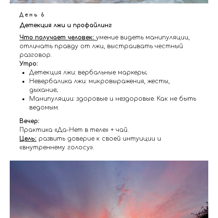
День 6
Детекция лжи и профайлинг
Что получает человек:
умение видеть манипуляции,
отличать правду от лжи, выстраивать честный
разговор.
Утро:
Детекция лжи: вербальные маркеры;
Невербалика лжи: микровыражения, жесты,
дыхание;
Манипуляции: здоровые и нездоровые. Как не быть
ведомым.
Вечер:
Практика «Да-Нет в теле» + чай.
Цель:
развить доверие к своей интуиции и
«внутреннему голосу».