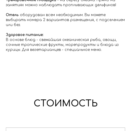
Тренировочные площадки
- на берегу океана. Прямо на
занятиях можно наблюдать проплывающих дельфинов!
Отель
оборудован всем необходимым. Вы можете
выбирать номера 2 вариантов размещения, с подселением
или без.
Здоровое питание:
В основе блюд - свежайшая океаническая рыба, овощи,
сочные тропические фрукты, морепродукты и блюда из
курицы. Для вегетарианцев - специальное меню.
СТОИМОСТЬ