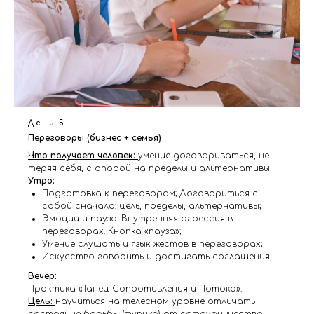
День 5
Переговоры (бизнес + семья)
Что получает человек:
умение договариваться, не
теряя себя, с опорой на пределы и альтернативы.
Утро:
Подготовка к переговорам; Договориться с
собой сначала: цель, пределы, альтернативы;
Эмоции и пауза. Внутренняя агрессия в
переговорах. Кнопка «пауза»;
Умение слушать и язык жестов в переговорах;
Искусство говорить и достигать соглашения.
Вечер:
Практика «Танец Сопротивления и Потока».
Цель:
научиться на телесном уровне отличать
состояние борьбы (тупика) от сотрудничества