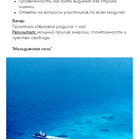
Проявленность: как быть видимым без страха
оценки;
Ответы на вопросы участников по всем модулям.
Вечер:
Практика «Звуковая радуга» + чай
Результат:
мощный прилив энергии, спонтанность и
чувство свободы.
"Мальдивская ночь"
.