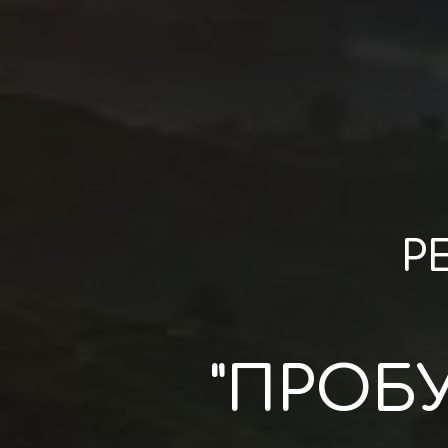
Р
"ПРОБ