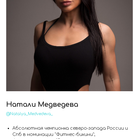
Натали Медведева
@Natalya_Medvedeva_
Абсолютная чемпионка северо-запада России и
Спб в номинации "Фитнес-бикини";