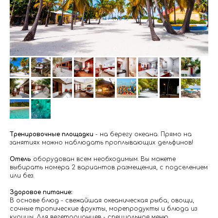
Тренировочные площадки
- на берегу океана. Прямо на
занятиях можно наблюдать проплывающих дельфинов!
Отель
оборудован всем необходимым. Вы можете
выбирать номера 2 вариантов размещения, с подселением
или без.
Здоровое питание:
В основе блюд - свежайшая океаническая рыба, овощи,
сочные тропические фрукты, морепродукты и блюда из
курицы. Для вегетарианцев - специальное меню.