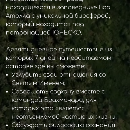
находящегося в заповеднике Баа
Атолла с уникальной биосферой,
который находится под
патронацией ЮНЕСКО.
Девятидневное путешествие из
которых 7 дней на необитаемом
острове где вы сможете:
Углубить свои отношения со
Святым Именем;
Совершать садхану вместе с
командой Брахмачари, для
которых это является
неотъемлемой частью их жизни;
Обсуждать философию сознания