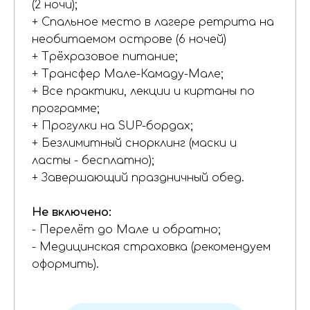
(2 ночи);
+ Спальное место в лагере ретрита на
необитаемом острове (6 ночей)
+ Трёхразовое питание;
+ Трансфер Мале-Камаду-Мале;
+ Все практики, лекции и киртаны по
программе;
+ Прогулки на SUP-бордах;
+ Безлимитный снорклинг (маски и
ласты - бесплатно);
+ Завершающий праздничный обед.
Не включено:
- Перелёт до Мале и обратно;
- Медицинская страховка (рекомендуем
оформить).