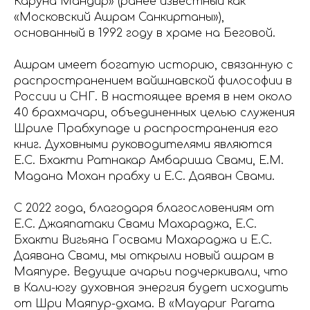
Каруна Мандир» (ранее известный как
«Московский Ашрам Санкиртаны»),
основанный в 1992 году в храме на Беговой.
Ашрам имеет богатую историю, связанную с
распространением вайшнавской философии в
России и СНГ. В настоящее время в нем около
40 брахмачари, объединенных целью служения
Шриле Прабхупаде и распространения его
книг. Духовными руководителями являются
Е.С. Бхакти Ратнакар Амбариша Свами, Е.М.
Мадана Мохан прабху и Е.С. Даяван Свами.
С 2022 года, благодаря благословениям от
Е.С. Джаяпатаки Свами Махараджа, Е.С.
Бхакти Вигьяна Госвами Махараджа и Е.С.
Даявана Свами, мы открыли новый ашрам в
Маяпуре. Ведущие ачарьи подчеркивали, что
в Кали-югу духовная энергия будет исходить
от Шри Маяпур-дхама. В «Mayapur Parama