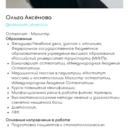
Ольга Аксёнова
@osteopath_aksenova
Остеопат - Магистр.
Образование:
Фельдшер/Лечебное дело, диплом с отличием,
Федеральное государственное бюджетное
образовательное учреждение высшего образования
«Российский университет транспорта (МИИТ)»;
Бакалавриат остеопатии, «Международная Академия
Остеопатии»;
Медицинский массаж в педиатрии, «Институт
массажа и косметологии»; Магистр остеопатии,
«Международная Академия Остеопатии».
Курсы повышения квалификации:
Миофасциальный релиз в работе фитнес тренера;
Высокотехнологичные методы лечения и диагностики
скелетно-мышечной боли;
Диетология;
ЛФК.
Основные направления в работе:
Подготовка пациентов к стоматологическим