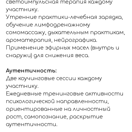
светоимпульсная терапия каждому
участнику.
Утренние практики-лечебная зарядка,
обучение лимфодренажному
сомомассажу, дыхательным практикам,
ароматерапия, нейрографика.
Применение эфирных масел (внутрь и
снаружи) для снижения веса.
Аутентичность:
Две коучинговые сессии каждому
участнику.
Ежедневные тренинговые активности
психологической направленности,
ориентированные на личностный
рост, самопознание, раскрытие
аутентичности.